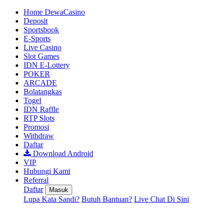
Home DewaCasino
Deposit
Sportsbook
E-Sports
Live Casino
Slot Games
IDN E-Lottery
POKER
ARCADE
Bolatangkas
Togel
IDN Raffle
RTP Slots
Promosi
Withdraw
Daftar
Download Android
VIP
Hubungi Kami
Referral
Daftar
Masuk
Lupa Kata Sandi?
Butuh Bantuan?
Live Chat Di Sini