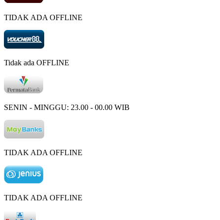
TIDAK ADA OFFLINE
Tidak ada OFFLINE
SENIN - MINGGU: 23.00 - 00.00 WIB
TIDAK ADA OFFLINE
TIDAK ADA OFFLINE