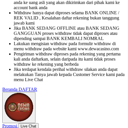
anda ke uang asli yang akan dikirimkan dari pihak kami ke
account bank anda
Withdraw hanya dapat diproses selama BANK ONLINE /
REK VALID , Kesalahan daftar rekening bukan tanggung
jawab kami
Jika BANK SEDANG OFFLINE atau BANK SEDANG
GANGGUAN proses withdraw tidak dapat diproses atau
dipending sampai BANK KEMBALI NOMRAL
Lakukan mengisian withdraw pada formulir withdraw di
menu withdraw pada website kami www.dewacasino.com
Pengiriman withdraw diproses pada rekening yang pertama
kali anda daftarkan, selain daripada itu kami tidak proses
withdraw ke rekening yang berbeda
Jika terdapat kendala perihal withdraw silakan anda dapat
melakukan Tanya jawab kepada Customer Service kami pada
menu Live Chat
Beranda
DAFTAR
Promosi
Live Chat