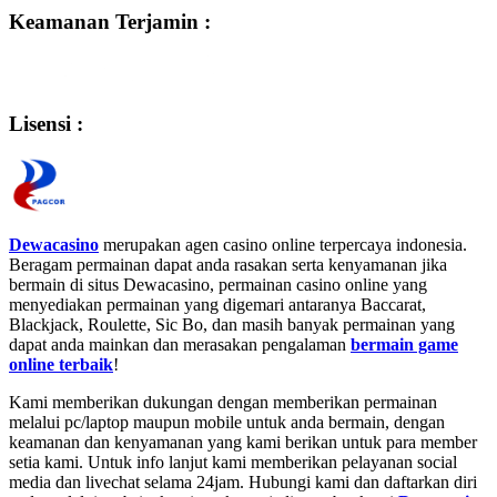
Keamanan Terjamin :
Lisensi :
Dewacasino
merupakan agen casino online terpercaya indonesia.
Beragam permainan dapat anda rasakan serta kenyamanan jika
bermain di situs Dewacasino, permainan casino online yang
menyediakan permainan yang digemari antaranya Baccarat,
Blackjack, Roulette, Sic Bo, dan masih banyak permainan yang
dapat anda mainkan dan merasakan pengalaman
bermain game
online terbaik
!
Kami memberikan dukungan dengan memberikan permainan
melalui pc/laptop maupun mobile untuk anda bermain, dengan
keamanan dan kenyamanan yang kami berikan untuk para member
setia kami. Untuk info lanjut kami memberikan pelayanan social
media dan livechat selama 24jam. Hubungi kami dan daftarkan diri