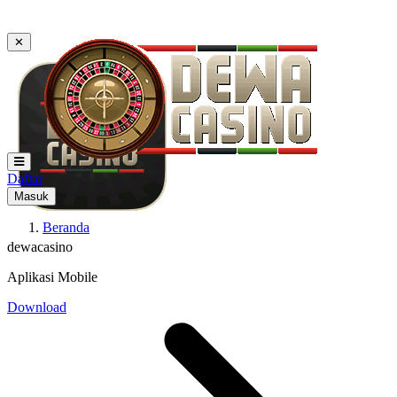
✕
Daftar
Masuk
Beranda
dewacasino
Aplikasi Mobile
Download