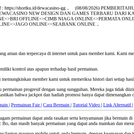
 : https://shortku.id/dewacasino-gg ..
(08/08/2026)
PEMBERITAHU
EWACASINO NEW DESIGN DAN GAMES TERBARU DARI KAMI
INE<>BRI OFFLINE<>CIMB NIAGA ONLINE<>PERMATA ON
NLINE<>JAGO ONLINE<>SEABANK ONLINE ..
ng aman dan terpercaya di internet untuk para member kami. Kami me
iliki kontrol atas apapun terhadap hasil permainan.
mi memungkinkan member kami untuk memeriksa histori dari setiap has
u permainan progresif dengan uang sungguhan. Mereka juga tidak diiz
astikan bahwa jackpot dan hadiah promosi hanya dapat dimenangkan 
main
|
Permainan Fair
|
Cara Bermain
|
Tutorial Video
|
Link Alternatif
|
ragam permainan dapat anda rasakan serta kenyamanan jika bermain di
 Sic Bo, dan masih banyak permainan yang dapat anda mainkan dan me
c/laptop maupun mobile untuk anda bermain, dengan keamanan dan k