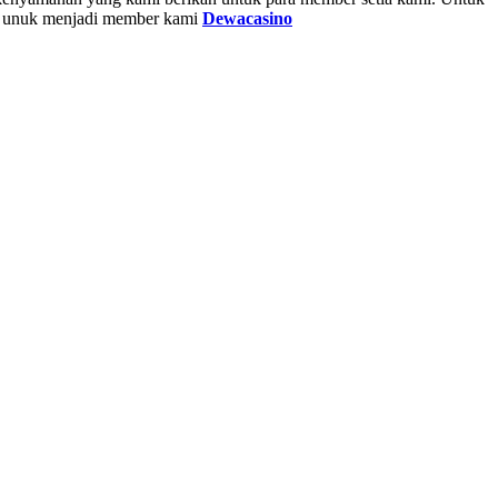
ami unuk menjadi member kami
Dewacasino