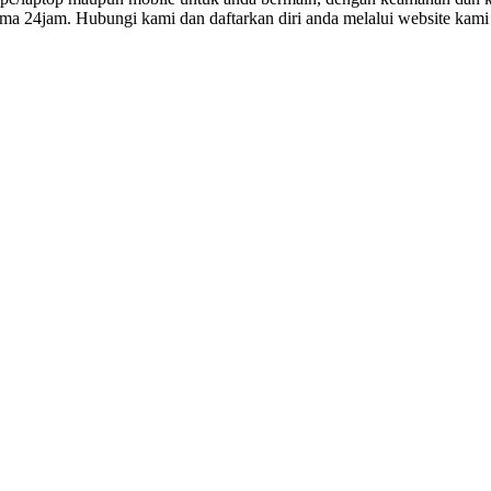
elama 24jam. Hubungi kami dan daftarkan diri anda melalui website k