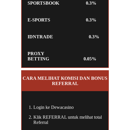
SPORTSBOOK
0.3%
E-SPORTS
0.3%
IDNTRADE
0.3%
PROXY
BETTING
0.05%
CARA MELIHAT KOMISI DAN BONUS
REFERRAL
Login ke Dewacasino
Klik REFERRAL untuk melihat total
Referral