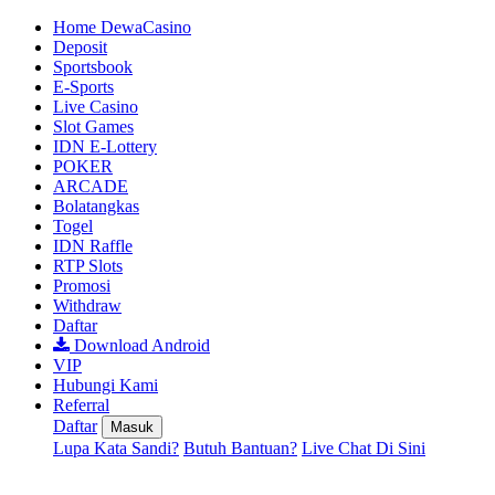
Home DewaCasino
Deposit
Sportsbook
E-Sports
Live Casino
Slot Games
IDN E-Lottery
POKER
ARCADE
Bolatangkas
Togel
IDN Raffle
RTP Slots
Promosi
Withdraw
Daftar
Download Android
VIP
Hubungi Kami
Referral
Daftar
Masuk
Lupa Kata Sandi?
Butuh Bantuan?
Live Chat Di Sini