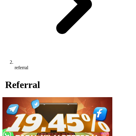
referral
Referral